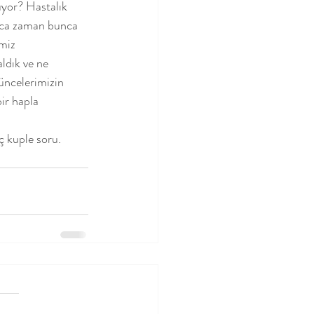
uyor? Hastalık 
unca zaman bunca 
miz 
ldık ve ne 
üncelerimizin 
bir hapla 
ç kuple soru.