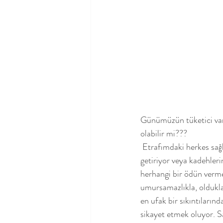
Günümüzün tüketici varo
olabilir mi???
 Etrafımdaki herkes sağlıklı olmaktan bahsediyor, bir dilek tuttuklarında sağlıklı olmayı en başta dile 
getiriyor veya kadehlerin
herhangi bir ödün vermey
umursamazlıkla, olduklar
en ufak bir sıkıntıların
sikayet etmek oluyor. Sa