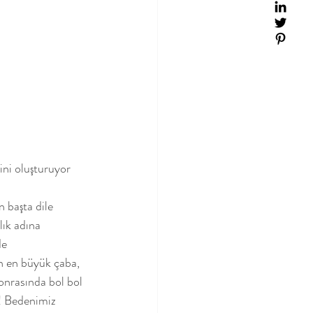
ini oluşturuyor 
lık adına 
de 
en en büyük çaba, 
sonrasında bol bol 
?! Bedenimiz 