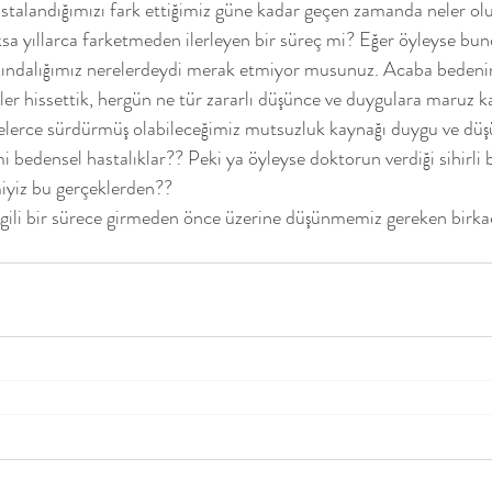
talandığımızı fark ettiğimiz güne kadar geçen zamanda neler ol
ksa yıllarca farketmeden ilerleyen bir süreç mi? Eğer öyleyse b
rkındalığımız nerelerdeydi merak etmiyor musunuz. Acaba bedeni
r hissettik, hergün ne tür zararlı düşünce ve duygulara maruz ka
enelerce sürdürmüş olabileceğimiz mutsuzluk kaynağı duygu ve düş
 mi bedensel hastalıklar?? Peki ya öyleyse doktorun verdiği sihirli 
miyiz bu gerçeklerden??
e ilgili bir sürece girmeden önce üzerine düşünmemiz gereken birka